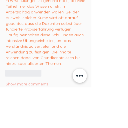
EDV-Schulungen ist generell hoch, da viele 
Teilnehmer das Wissen direkt im 
Arbeitsalltag anwenden wollen. Bei der 
Auswahl solcher Kurse wird oft darauf 
geachtet, dass die Dozenten selbst über 
fundierte Praxiserfahrung verfügen. 
Häufig beinhalten diese Schulungen auch 
intensive Übungseinheiten, um das 
Verständnis zu vertiefen und die 
Anwendung zu festigen. Die Inhalte 
reichen dabei von Grundkenntnissen bis 
hin zu spezialisierten Themen.
Like
Reply
Show more comments
À propos
Willkommen in der Gruppe! Hier
können sich Mitglieder austau
...
Lire plus