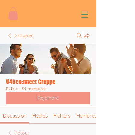
Groupes
U46co:nnect Gruppe
Public
·
34 membres
Rejoindre
Discussion
Médias
Fichiers
Membres
Retour