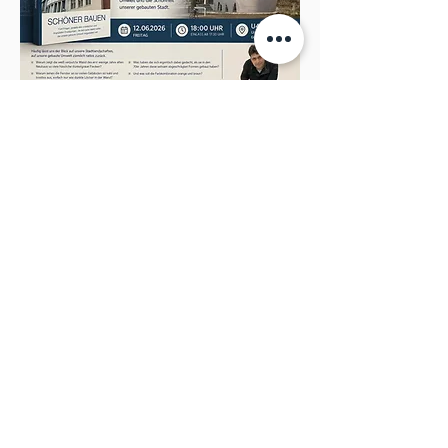
Diese Veranstaltung teilen
Cookies
Datenschutz
Impressum
© 2035 Studio Nespola. Erstellt
mit
Wix.com