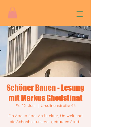
Schöner Bauen - Lesung
mit Markus Ghodstinat
Fr., 12. Juni
  |  
Ursulinenstraße 46
Ein Abend über Architektur, Umwelt und
die Schönheit unserer gebauten Stadt.