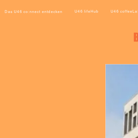
U46 lifeHub
U46 coffeeLa
Das U46 co:nnect entdecken