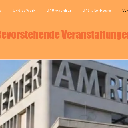
b
U46 coWork
U46 washBar
U46 afterHours
Ve
Bevorstehende Veranstaltunge