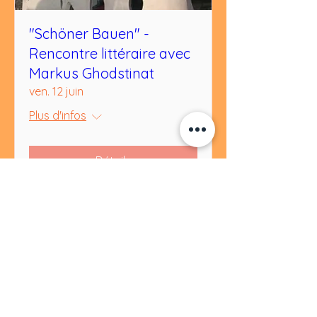
"Schöner Bauen" -
Rencontre littéraire avec
Markus Ghodstinat
ven. 12 juin
Plus d'infos
Détails
Cookies
Protection
Mentions
des
légales
données
© 2035 Studio Nespola. Erstellt
mit
Wix.com