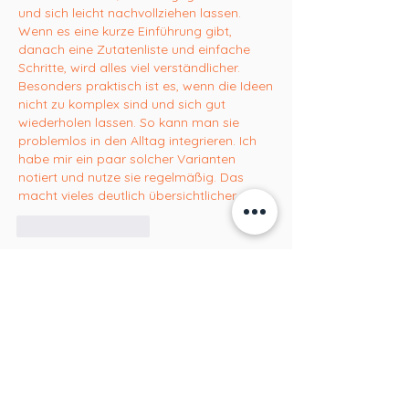
und sich leicht nachvollziehen lassen. 
Wenn es eine kurze Einführung gibt, 
danach eine Zutatenliste und einfache 
Schritte, wird alles viel verständlicher. 
Besonders praktisch ist es, wenn die Ideen 
nicht zu komplex sind und sich gut 
wiederholen lassen. So kann man sie 
problemlos in den Alltag integrieren. Ich 
habe mir ein paar solcher Varianten 
notiert und nutze sie regelmäßig. Das 
macht vieles deutlich übersichtlicher.
いいね！
返信
もっとコメントを表示
Info
Willkommen in der Gruppe! Hier
können sich Mitglieder austau
...
Weiterlesen