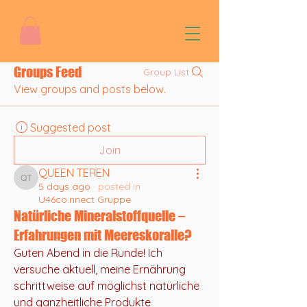
Groups Feed
Group List
View groups and posts below.
Suggested post
Join
QUEEN TEREN
QUEEN TEREN
5 days ago
·
posted in
U46co:nnect Gruppe
Natürliche Mineralstoffquelle –
Erfahrungen mit Meereskoralle?
Guten Abend in die Runde! Ich 
versuche aktuell, meine Ernährung 
schrittweise auf möglichst natürliche 
und ganzheitliche Produkte 