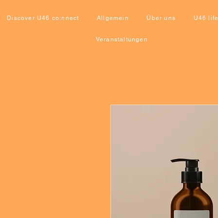
Discover U46 co:nnect
Allgemein
Über uns
U46 lif
Veranstaltungen