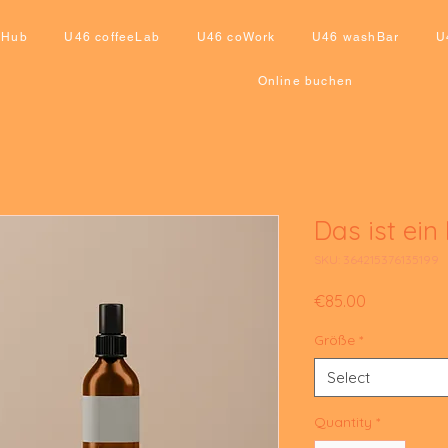
eHub
U46 coffeeLab
U46 coWork
U46 washBar
U
Online buchen
Das ist ein
SKU: 364215376135199
Price
€85.00
Größe
*
Select
Quantity
*