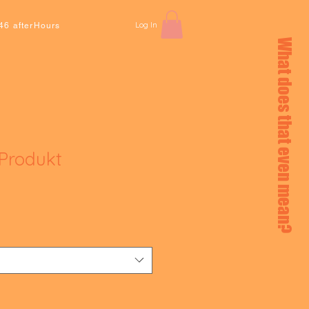
Log In
46 afterHours
What does that even mean?
 Produkt